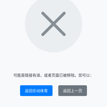
可能是链接有误，或者页面已被移除。您可以：
返回乐动体育
返回上一页