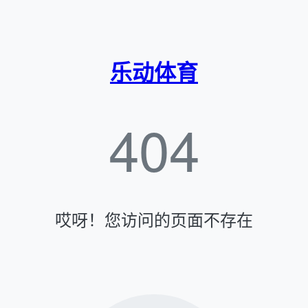
乐动体育
404
哎呀！您访问的页面不存在